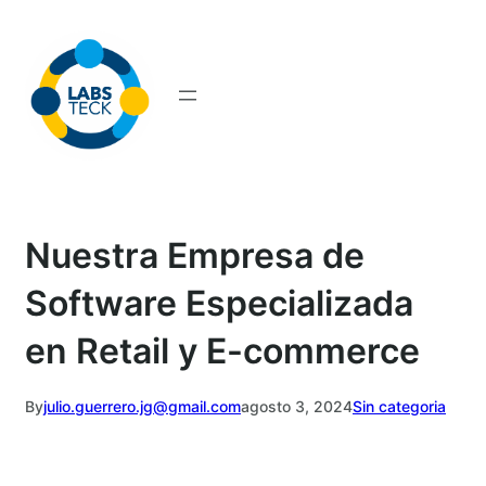
Saltar
al
contenido
Agenda tu reunión gratuita →
Nuestra Empresa de
Software Especializada
en Retail y E-commerce
By
julio.guerrero.jg@gmail.com
agosto 3, 2024
Sin categoria